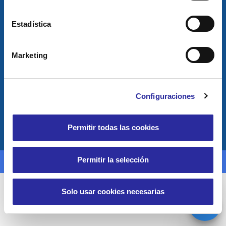
Estadística
Aviso legal
Marketing
Política de privacidad y de cookies
Canal ético
Configuraciones
Permitir todas las cookies
Permitir la selección
© All Rights Reserved.
Solo usar cookies necesarias