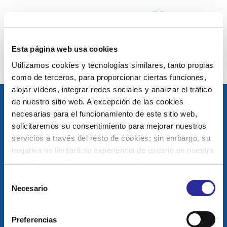
Esta página web usa cookies
Jefe/a de Servicio
Utilizamos cookies y tecnologías similares, tanto propias
como de terceros, para proporcionar ciertas funciones,
alojar vídeos, integrar redes sociales y analizar el tráfico
de nuestro sitio web. A excepción de las cookies
necesarias para el funcionamiento de este sitio web,
solicitaremos su consentimiento para mejorar nuestros
servicios a través del resto de cookies; sin embargo, su
negativa no limitará su experiencia de usuario en nuestra
web. Puede configurar o rechazar de forma
personalizada su uso pulsando “Configuraciones”. Para
Selección
más información, puede consultar nuestra
Política de
Necesario
de
Cookies
.
Un proyecto de
consentimiento
Preferencias